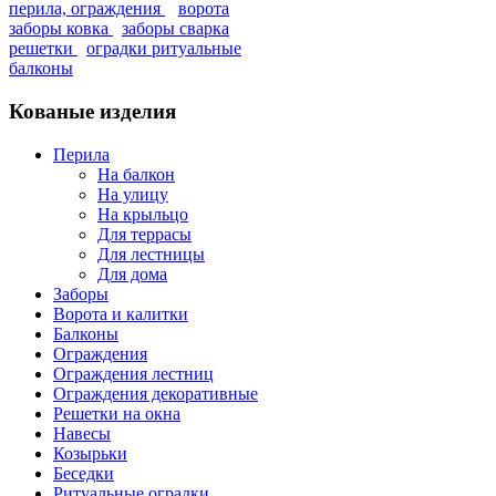
перила, ограждения
ворота
заборы ковка
заборы сварка
решетки
оградки ритуальные
балконы
Кованые изделия
Перила
На балкон
На улицу
На крыльцо
Для террасы
Для лестницы
Для дома
Заборы
Ворота и калитки
Балконы
Ограждения
Ограждения лестниц
Ограждения декоративные
Решетки на окна
Навесы
Козырьки
Беседки
Ритуальные оградки